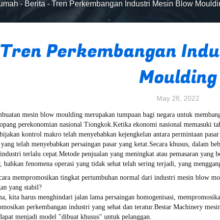
umah
-
Berita
-
Tren Perkembangan Industri Mesin Blow Mouldi
Tren Perkembangan Indu
Moulding
May 28, 2022
mbuatan mesin blow moulding merupakan tumpuan bagi negara untuk membangu
nopang perekonomian nasional Tiongkok.Ketika ekonomi nasional memasuki tah
bijakan kontrol makro telah menyebabkan kejengkelan antara permintaan pasar
 yang telah menyebabkan persaingan pasar yang ketat.Secara khusus, dalam bebe
 industri terlalu cepat.Metode penjualan yang meningkat atau pemasaran yang 
ar, bahkan fenomena operasi yang tidak sehat telah sering terjadi, yang menggan
ara mempromosikan tingkat pertumbuhan normal dari industri mesin blow moul
n yang stabil?
a, kita harus menghindari jalan lama persaingan homogenisasi, mempromosikan 
osikan perkembangan industri yang sehat dan teratur.Bestar Machinery mesin
 dapat menjadi model "dibuat khusus" untuk pelanggan.