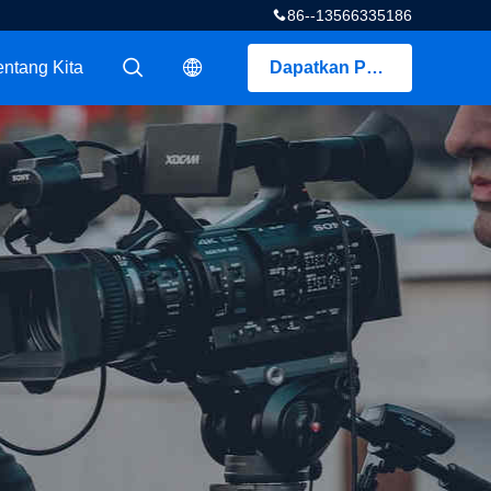
86--13566335186
entang Kita
Dapatkan Penawaran
描述
描述