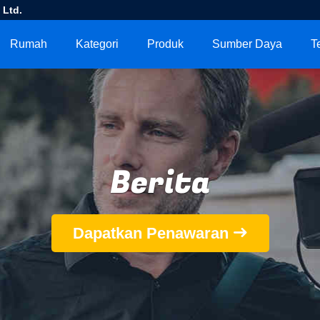
 Ltd.
Rumah
Kategori
Produk
Sumber Daya
T
Berita
Dapatkan Penawaran