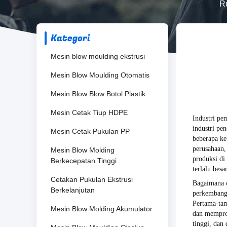
R
Kategori
Mesin blow moulding ekstrusi
Mesin Blow Moulding Otomatis
Mesin Blow Blow Botol Plastik
Mesin Cetak Tiup HDPE
Industri pe
industri pe
Mesin Cetak Pukulan PP
beberapa ke
perusahaan,
Mesin Blow Molding
produksi di
Berkecepatan Tinggi
terlalu bes
Cetakan Pukulan Ekstrusi
Bagaimana c
Berkelanjutan
perkembanga
Pertama-tam
Mesin Blow Molding Akumulator
dan memprom
tinggi, dan