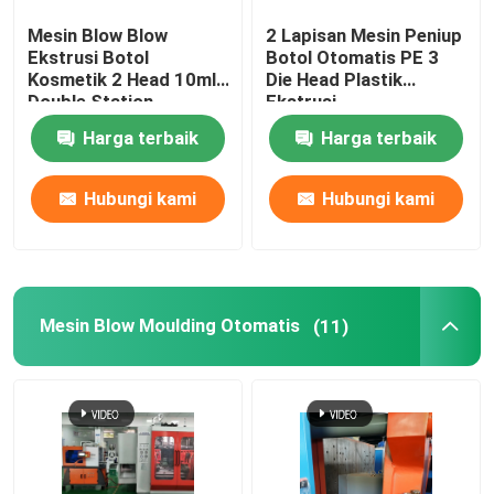
Mesin Blow Blow
2 Lapisan Mesin Peniup
Cetakan Cetakan Tiup
Ekstrusi Botol
Botol Otomatis PE 3
Kosmetik 2 Head 10ml
Die Head Plastik
Double Station
Ekstrusi
Mesin Blow Molding Sepenuhnya Listrik
Harga terbaik
Harga terbaik
Hubungi kami
Hubungi kami
Mesin Blow Moulding Otomatis
(11)