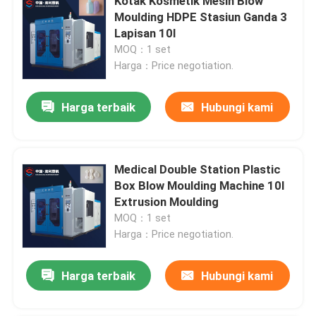
Kotak Kosmetik Mesin Blow
Moulding HDPE Stasiun Ganda 3
Lapisan 10l
MOQ：1 set
Harga：Price negotiation.
Harga terbaik
Hubungi kami
Medical Double Station Plastic
Box Blow Moulding Machine 10l
Extrusion Moulding
MOQ：1 set
Harga：Price negotiation.
Harga terbaik
Hubungi kami