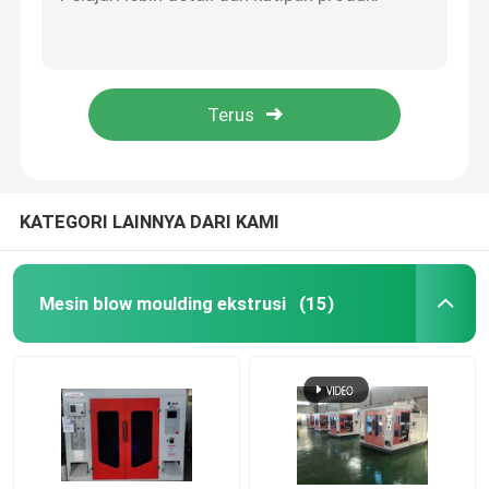
Mesin Cetakan Pukulan Ekstrusi Otomatis Stasiun Tunggal Mesin Cetak Botol PE
8 Rongga Mesin Cetak Botol Plastik 18kw Bola Plastik 4 Rongga Blow Moulding
Mesin Cetak Tiup HDPE
1 Layer 2l PP Blow Moulding Machine 1 Head Automatic PET Moulding
1000bph Single Head Automatic Bottle Blow Moulding Machine ABS Water Bottle Blower
Mesin Cetak Pukulan PP
Mainan Anak PP Blow Moulding Machine 1000bph 2l ABS Moulding
Mesin Blow Molding Berkecepatan Tinggi
KATEGORI LAINNYA DARI KAMI
Cetakan Pukulan Ekstrusi Berkelanjutan
Mesin blow moulding ekstrusi
(15)
Mesin Blow Molding Akumulator
Mesin Blow Moulding Stasiun Ganda
Mesin Bantu Plastik