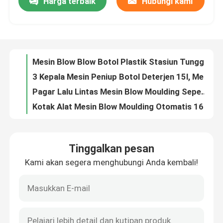
Harga terbaik
Hubungi kami
Mesin Blow Blow Botol Plastik Stasiun Tunggal 3 Die Head 15l PET Blower
3 Kepala Mesin Peniup Botol Deterjen 15l, Mesin Peniup Botol 600bph
Tur Pabrik
Pagar Lalu Lintas Mesin Blow Moulding Sepenuhnya Otomatis 160L Auto Blowing Machine
Kotak Alat Mesin Blow Moulding Otomatis 160l PP Akumulator
Kontrol kualitas
160l Mesin Blow Blow Botol Otomatis PLC PET Moulding
Accumulator Automatic PE Blow Moulding Machine, Servo Mesin Blowing Sepenuhnya Otomatis
Hubungi kami
30l Otomatis Mesin Blow Moulding Akumulator EVA Stasiun Tunggal
Akumulator Extrusion Blow Moulding Machine Stasiun Tunggal Otomatis
1 Kepala Mesin Blow Moulding Sepenuhnya Otomatis Pallet Plastik Mesin Blower Botol 600bph
Berita
Ketel Air 1 Kepala Mesin Blow Molding Mesin PE Blow
Tinggalkan pesan
K Series Sea Ball Plastik Extrusion Blow Molding Machine U Tie Bar Botol PET Kecil
Mesin blow moulding ekstrusi
Kami akan segera menghubungi Anda kembali!
3 Kepala Mesin Extrusion Blow Molding Plastik 2l Double Station PE Blow Moulding Machine
2l CO Extrusion Blow Moulding Machine Tie Bar Peralatan Botol Lem
Mesin Blow Moulding Otomatis
Toy Extrusion Blow Molding Machine Mesin Botol PET 2l Kecepatan Tinggi
Petroleum Auto Parts HDPE Blow Moulding Machine Ekstrusi CPM
Mesin Blow Blow Botol Plastik